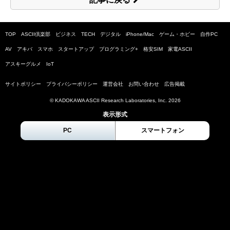
TOP
ASCII倶楽部
ビジネス
TECH
デジタル
iPhone/Mac
ゲーム・ホビー
自作PC
AV
アキバ
スマホ
スタートアップ
プログラミング+
格安SIM
家電ASCII
アスキーグルメ
IoT
サイトポリシー
プライバシーポリシー
運営会社
お問い合わせ
広告掲載
© KADOKAWA ASCII Research Laboratories, Inc.
2026
表示形式
PC
スマートフォン