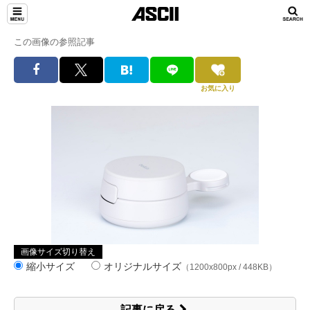
この画像の参照記事
お気に入り
画像サイズ切り替え
縮小サイズ
オリジナルサイズ
（1200x800px / 448KB）
記事に戻る