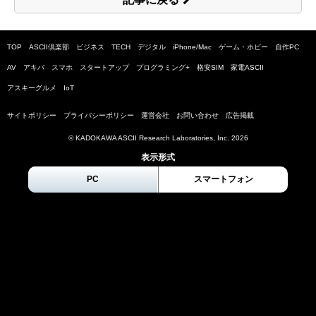
TOP
ASCII倶楽部
ビジネス
TECH
デジタル
iPhone/Mac
ゲーム・ホビー
自作PC
AV
アキバ
スマホ
スタートアップ
プログラミング+
格安SIM
家電ASCII
アスキーグルメ
IoT
サイトポリシー
プライバシーポリシー
運営会社
お問い合わせ
広告掲載
© KADOKAWA ASCII Research Laboratories, Inc.
2026
表示形式
PC
スマートフォン