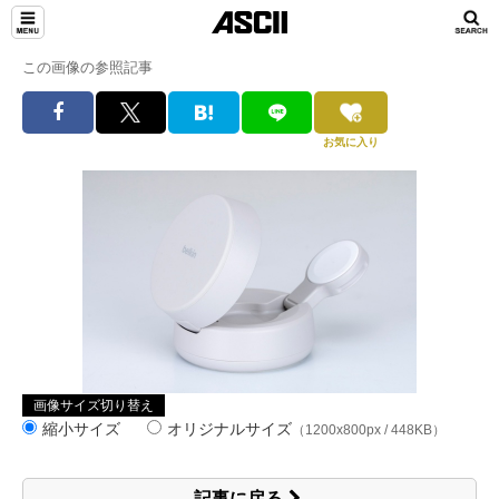
この画像の参照記事
お気に入り
画像サイズ切り替え
縮小サイズ
オリジナルサイズ
（1200x800px / 448KB）
記事に戻る