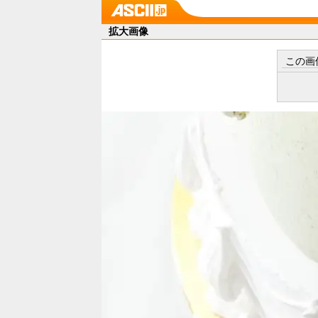
拡大画像
この画