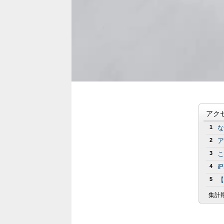
アク
1
な
2
ア
3
こ
4
i
5
【
集計