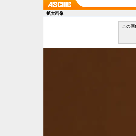
拡大画像
この画