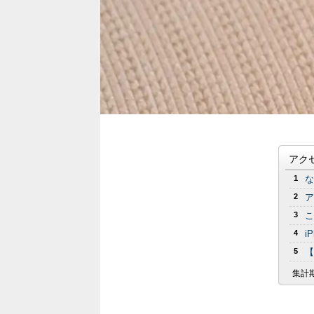
アク
1
な
2
ア
3
こ
4
i
5
【
集計