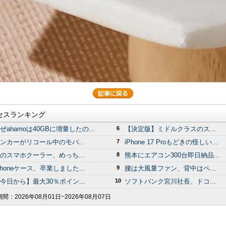
セスランキング
ぜahamoは40GBに増量したの...
6
【決定版】ミドルクラスのス...
ンカーがリコール中のモバ...
7
iPhone 17 Proもどきの怪しい...
のスマホクーラー、めっち...
8
熊本にエアコン300台即日納品...
Phoneケース、卒業しました...
9
腰は大風量ファン、背中はペ...
今日から】最大30％ポイン...
10
ソフトバンク宮川社長、ドコ...
期間：
2026年08月01日~2026年08月07日