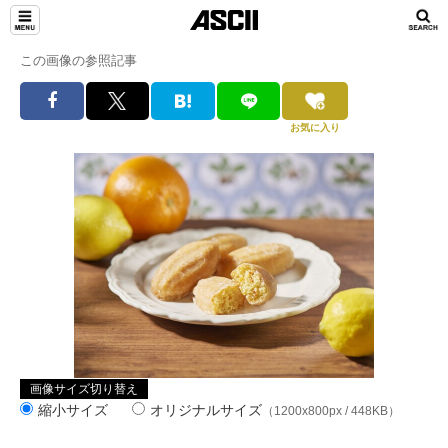
この画像の参照記事
お気に入り
画像サイズ切り替え
縮小サイズ
オリジナルサイズ
（1200x800px / 448KB）