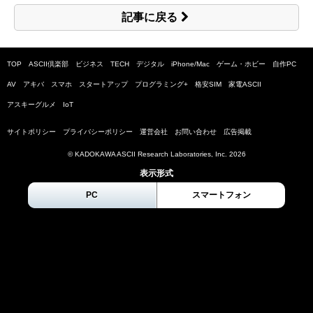
記事に戻る
TOP
ASCII倶楽部
ビジネス
TECH
デジタル
iPhone/Mac
ゲーム・ホビー
自作PC
AV
アキバ
スマホ
スタートアップ
プログラミング+
格安SIM
家電ASCII
アスキーグルメ
IoT
サイトポリシー
プライバシーポリシー
運営会社
お問い合わせ
広告掲載
© KADOKAWA ASCII Research Laboratories, Inc.
2026
表示形式
PC
スマートフォン