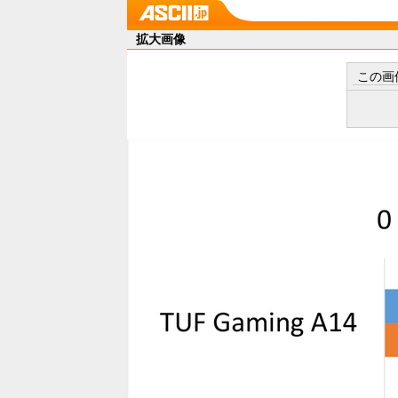
拡大画像
この画