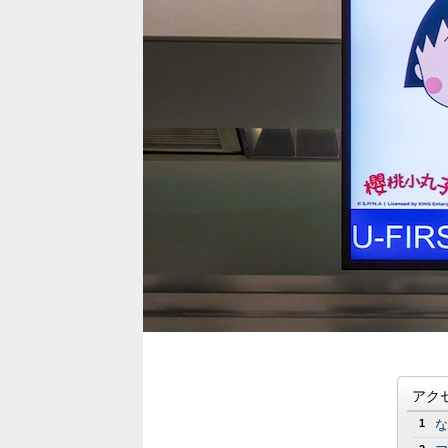
アク
1
な