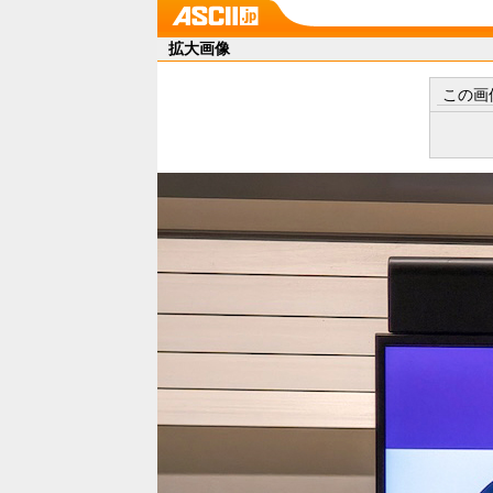
拡大画像
この画