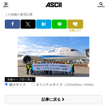
この画像の参照記事
お気に入り
画像サイズ切り替え
縮小サイズ
オリジナルサイズ
（1200x800px / 448KB）
記事に戻る