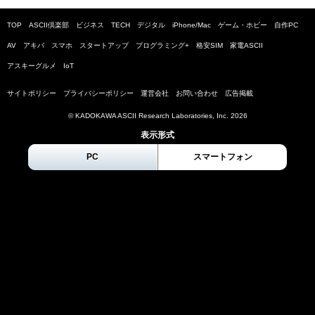
TOP
ASCII倶楽部
ビジネス
TECH
デジタル
iPhone/Mac
ゲーム・ホビー
自作PC
AV
アキバ
スマホ
スタートアップ
プログラミング+
格安SIM
家電ASCII
アスキーグルメ
IoT
サイトポリシー
プライバシーポリシー
運営会社
お問い合わせ
広告掲載
© KADOKAWA ASCII Research Laboratories, Inc.
2026
表示形式
PC
スマートフォン