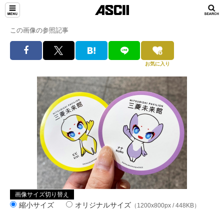
この画像の参照記事
お気に入り
画像サイズ切り替え
縮小サイズ
オリジナルサイズ
（1200x800px / 448KB）