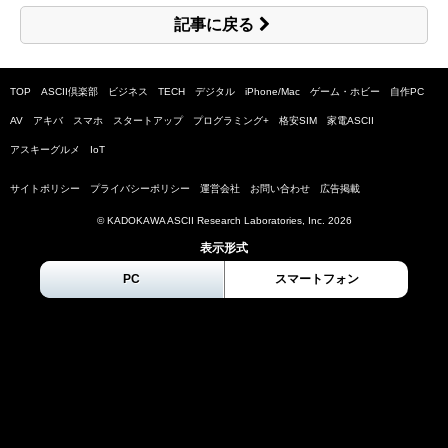
記事に戻る
TOP
ASCII倶楽部
ビジネス
TECH
デジタル
iPhone/Mac
ゲーム・ホビー
自作PC
AV
アキバ
スマホ
スタートアップ
プログラミング+
格安SIM
家電ASCII
アスキーグルメ
IoT
サイトポリシー
プライバシーポリシー
運営会社
お問い合わせ
広告掲載
© KADOKAWA ASCII Research Laboratories, Inc.
2026
表示形式
PC
スマートフォン