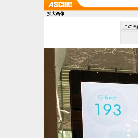
拡大画像
この画