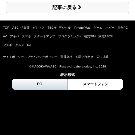
記事に戻る
TOP
ASCII倶楽部
ビジネス
TECH
デジタル
iPhone/Mac
ゲーム・ホビー
自作PC
AV
アキバ
スマホ
スタートアップ
プログラミング+
格安SIM
家電ASCII
アスキーグルメ
IoT
サイトポリシー
プライバシーポリシー
運営会社
お問い合わせ
広告掲載
© KADOKAWA ASCII Research Laboratories, Inc.
2026
表示形式
PC
スマートフォン