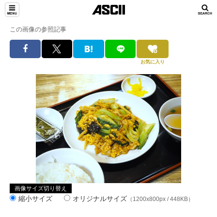
この画像の参照記事
お気に入り
画像サイズ切り替え
縮小サイズ
オリジナルサイズ
（1200x800px / 448KB）