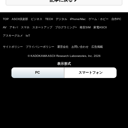
TOP
ASCII倶楽部
ビジネス
TECH
デジタル
iPhone/Mac
ゲーム・ホビー
自作PC
AV
アキバ
スマホ
スタートアップ
プログラミング+
格安SIM
家電ASCII
アスキーグルメ
IoT
サイトポリシー
プライバシーポリシー
運営会社
お問い合わせ
広告掲載
© KADOKAWA ASCII Research Laboratories, Inc.
2026
表示形式
PC
スマートフォン