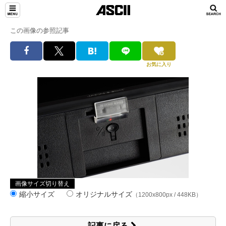
この画像の参照記事
お気に入り
画像サイズ切り替え
縮小サイズ
オリジナルサイズ
（1200x800px / 448KB）
記事に戻る