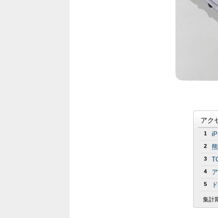
アク
1
i
2
熊
3
T
4
ア
5
ド
集計