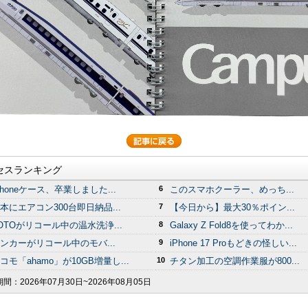
セスランキング
Phoneケース、卒業しました...
6
このスマホクーラー、めっち...
本にエアコン300台即日納品...
7
【今日から】最大30％ポイン...
OTOがリコール中の温水洗浄...
8
Galaxy Z Fold8を使ってわか...
ンカーがリコール中のモバ...
9
iPhone 17 Proもどきの怪しい...
コモ「ahamo」が10GB増量し...
10
チタン加工の空調作業服が800...
期間：
2026年07月30日~2026年08月05日