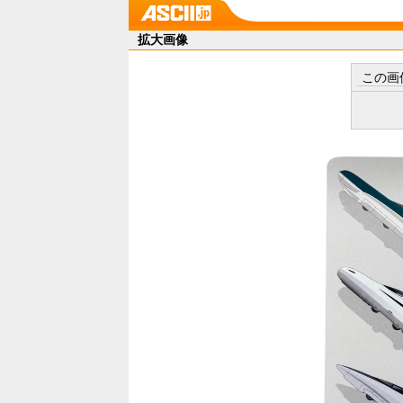
拡大画像
この画