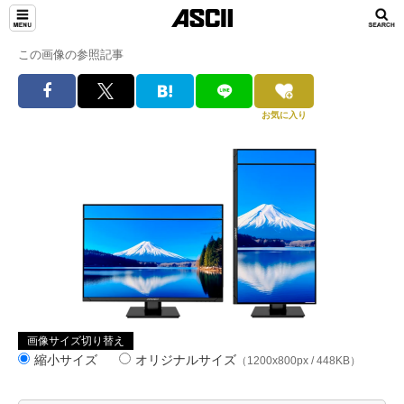
この画像の参照記事
お気に入り
画像サイズ切り替え
縮小サイズ
オリジナルサイズ
（1200x800px / 448KB）