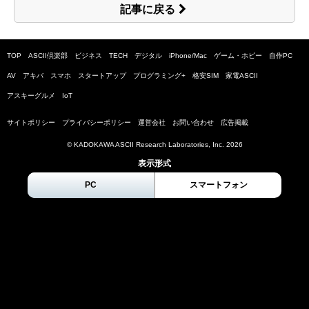
記事に戻る
TOP
ASCII倶楽部
ビジネス
TECH
デジタル
iPhone/Mac
ゲーム・ホビー
自作PC
AV
アキバ
スマホ
スタートアップ
プログラミング+
格安SIM
家電ASCII
アスキーグルメ
IoT
サイトポリシー
プライバシーポリシー
運営会社
お問い合わせ
広告掲載
© KADOKAWA ASCII Research Laboratories, Inc.
2026
表示形式
PC
スマートフォン