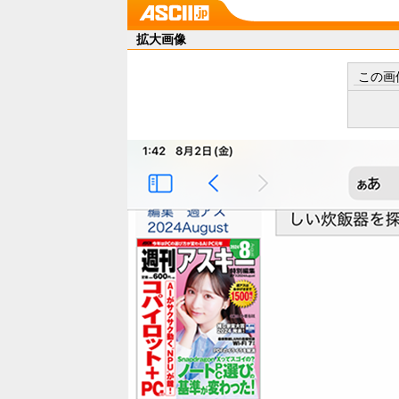
拡大画像
この画