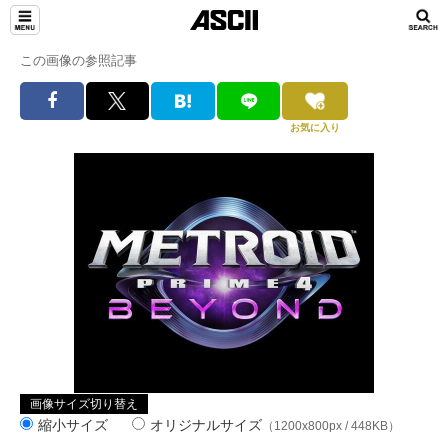
この画像の参照記事
お気に入り
画像サイズ切り替え
縮小サイズ
オリジナルサイズ
（1200x800px / 448KB）