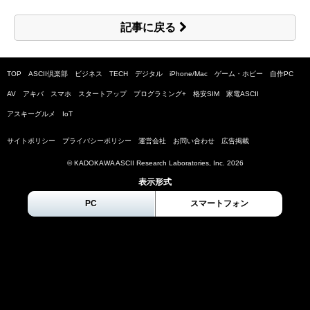
記事に戻る
TOP
ASCII倶楽部
ビジネス
TECH
デジタル
iPhone/Mac
ゲーム・ホビー
自作PC
AV
アキバ
スマホ
スタートアップ
プログラミング+
格安SIM
家電ASCII
アスキーグルメ
IoT
サイトポリシー
プライバシーポリシー
運営会社
お問い合わせ
広告掲載
© KADOKAWA ASCII Research Laboratories, Inc.
2026
表示形式
PC
スマートフォン