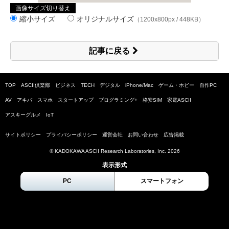
画像サイズ切り替え
縮小サイズ
オリジナルサイズ
（1200x800px / 448KB）
記事に戻る
TOP
ASCII倶楽部
ビジネス
TECH
デジタル
iPhone/Mac
ゲーム・ホビー
自作PC
AV
アキバ
スマホ
スタートアップ
プログラミング+
格安SIM
家電ASCII
アスキーグルメ
IoT
サイトポリシー
プライバシーポリシー
運営会社
お問い合わせ
広告掲載
© KADOKAWA ASCII Research Laboratories, Inc.
2026
表示形式
PC
スマートフォン