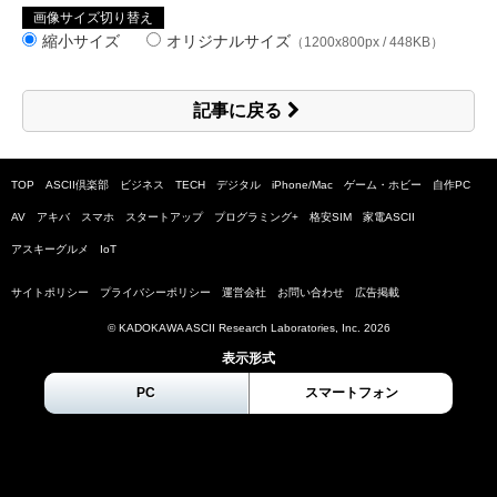
画像サイズ切り替え
縮小サイズ
オリジナルサイズ
（1200x800px / 448KB）
記事に戻る
TOP
ASCII倶楽部
ビジネス
TECH
デジタル
iPhone/Mac
ゲーム・ホビー
自作PC
AV
アキバ
スマホ
スタートアップ
プログラミング+
格安SIM
家電ASCII
アスキーグルメ
IoT
サイトポリシー
プライバシーポリシー
運営会社
お問い合わせ
広告掲載
© KADOKAWA ASCII Research Laboratories, Inc.
2026
表示形式
PC
スマートフォン