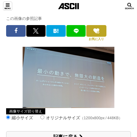
この画像の参照記事
お気に入り
画像サイズ切り替え
縮小サイズ
オリジナルサイズ
（1200x800px / 448KB）
記事に戻る