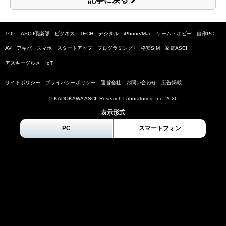
TOP
ASCII倶楽部
ビジネス
TECH
デジタル
iPhone/Mac
ゲーム・ホビー
自作PC
AV
アキバ
スマホ
スタートアップ
プログラミング+
格安SIM
家電ASCII
アスキーグルメ
IoT
サイトポリシー
プライバシーポリシー
運営会社
お問い合わせ
広告掲載
© KADOKAWA ASCII Research Laboratories, Inc.
2026
表示形式
PC
スマートフォン