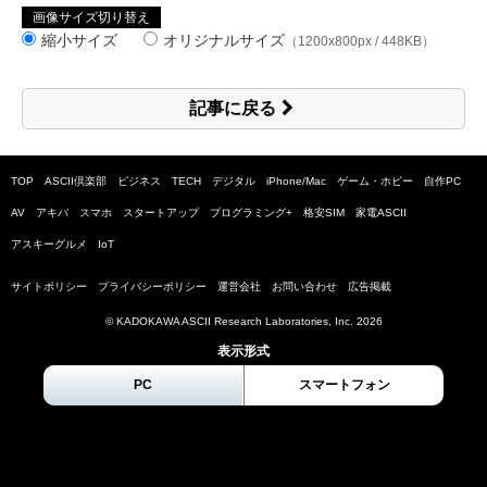
画像サイズ切り替え
縮小サイズ
オリジナルサイズ
（1200x800px / 448KB）
記事に戻る
TOP
ASCII倶楽部
ビジネス
TECH
デジタル
iPhone/Mac
ゲーム・ホビー
自作PC
AV
アキバ
スマホ
スタートアップ
プログラミング+
格安SIM
家電ASCII
アスキーグルメ
IoT
サイトポリシー
プライバシーポリシー
運営会社
お問い合わせ
広告掲載
© KADOKAWA ASCII Research Laboratories, Inc.
2026
表示形式
PC
スマートフォン