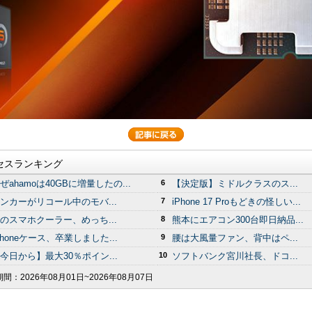
セスランキング
ぜahamoは40GBに増量したの...
6
【決定版】ミドルクラスのス...
ンカーがリコール中のモバ...
7
iPhone 17 Proもどきの怪しい...
のスマホクーラー、めっち...
8
熊本にエアコン300台即日納品...
Phoneケース、卒業しました...
9
腰は大風量ファン、背中はペ...
今日から】最大30％ポイン...
10
ソフトバンク宮川社長、ドコ...
期間：
2026年08月01日~2026年08月07日