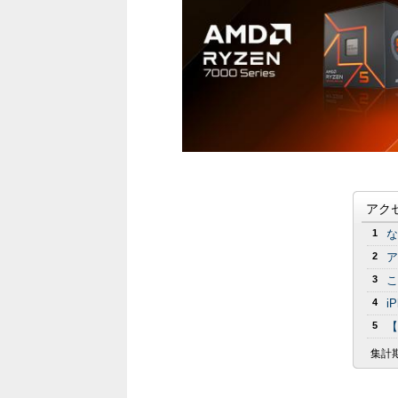
アク
1
な
2
ア
3
こ
4
i
5
【
集計