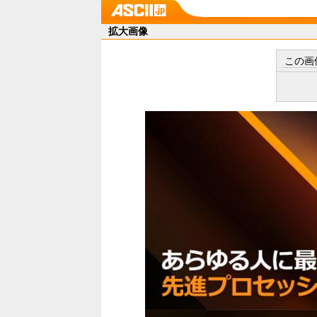
拡大画像
この画