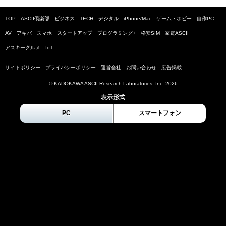
TOP
ASCII倶楽部
ビジネス
TECH
デジタル
iPhone/Mac
ゲーム・ホビー
自作PC
AV
アキバ
スマホ
スタートアップ
プログラミング+
格安SIM
家電ASCII
アスキーグルメ
IoT
サイトポリシー
プライバシーポリシー
運営会社
お問い合わせ
広告掲載
© KADOKAWA ASCII Research Laboratories, Inc.
2026
表示形式
PC
スマートフォン