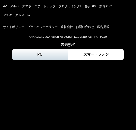
AV
アキバ
スマホ
スタートアップ
プログラミング+
格安SIM
家電ASCII
アスキーグルメ
IoT
サイトポリシー
プライバシーポリシー
運営会社
お問い合わせ
広告掲載
© KADOKAWA ASCII Research Laboratories, Inc.
2026
表示形式
PC
スマートフォン