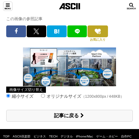
この画像の参照記事
お気に入り
画像サイズ切り替え
縮小サイズ
オリジナルサイズ
（1200x800px / 448KB）
記事に戻る
TOP
ASCII倶楽部
ビジネス
TECH
デジタル
iPhone/Mac
ゲーム・ホビー
自作PC