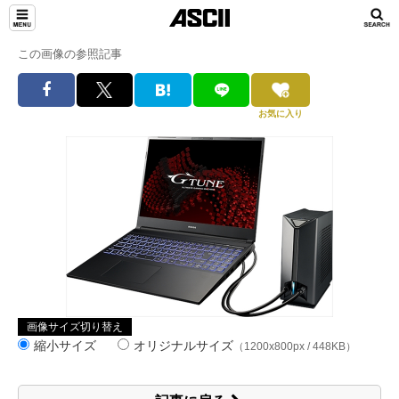
この画像の参照記事
お気に入り
画像サイズ切り替え
縮小サイズ
オリジナルサイズ
（1200x800px / 448KB）