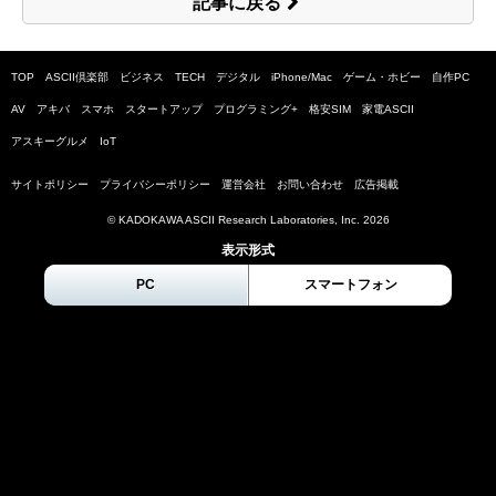
記事に戻る
TOP
ASCII倶楽部
ビジネス
TECH
デジタル
iPhone/Mac
ゲーム・ホビー
自作PC
AV
アキバ
スマホ
スタートアップ
プログラミング+
格安SIM
家電ASCII
アスキーグルメ
IoT
サイトポリシー
プライバシーポリシー
運営会社
お問い合わせ
広告掲載
© KADOKAWA ASCII Research Laboratories, Inc.
2026
表示形式
PC
スマートフォン