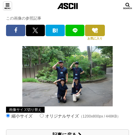
この画像の参照記事
お気に入り
画像サイズ切り替え
縮小サイズ
オリジナルサイズ
（1200x800px / 448KB）
記事に戻る