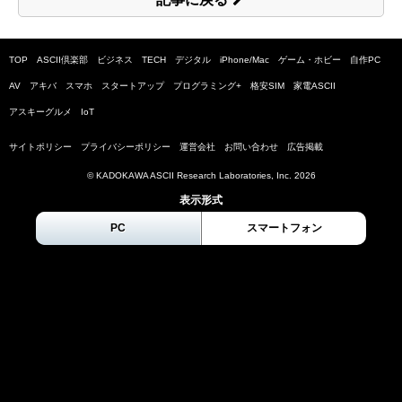
TOP
ASCII倶楽部
ビジネス
TECH
デジタル
iPhone/Mac
ゲーム・ホビー
自作PC
AV
アキバ
スマホ
スタートアップ
プログラミング+
格安SIM
家電ASCII
アスキーグルメ
IoT
サイトポリシー
プライバシーポリシー
運営会社
お問い合わせ
広告掲載
© KADOKAWA ASCII Research Laboratories, Inc.
2026
表示形式
PC
スマートフォン