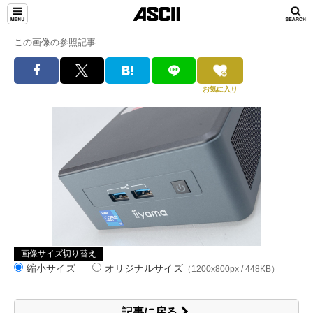
この画像の参照記事
お気に入り
画像サイズ切り替え
縮小サイズ
オリジナルサイズ
（1200x800px / 448KB）
記事に戻る