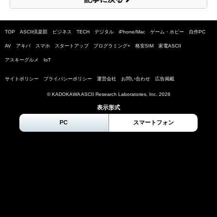
TOP
ASCII倶楽部
ビジネス
TECH
デジタル
iPhone/Mac
ゲーム・ホビー
自作PC
AV
アキバ
スマホ
スタートアップ
プログラミング+
格安SIM
家電ASCII
アスキーグルメ
IoT
サイトポリシー
プライバシーポリシー
運営会社
お問い合わせ
広告掲載
© KADOKAWA ASCII Research Laboratories, Inc.
2026
表示形式
PC
スマートフォン