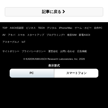
記事に戻る
TOP
ASCII倶楽部
ビジネス
TECH
デジタル
iPhone/Mac
ゲーム・ホビー
自作PC
AV
アキバ
スマホ
スタートアップ
プログラミング+
格安SIM
家電ASCII
アスキーグルメ
IoT
サイトポリシー
プライバシーポリシー
運営会社
お問い合わせ
広告掲載
© KADOKAWA ASCII Research Laboratories, Inc.
2026
表示形式
PC
スマートフォン