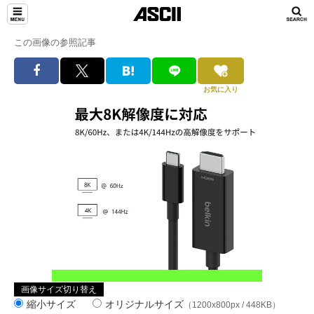
この画像の参照記事
お気に入り
画像サイズ切り替え
縮小サイズ
オリジナルサイズ
（1200x800px / 448KB）