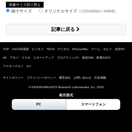
画像サイズ切り替え
縮小サイズ
オリジナルサイズ
（1200x800px / 448KB）
記事に戻る
TOP
ASCII倶楽部
ビジネス
TECH
デジタル
iPhone/Mac
ゲーム・ホビー
自作PC
AV
アキバ
スマホ
スタートアップ
プログラミング+
格安SIM
家電ASCII
アスキーグルメ
IoT
サイトポリシー
プライバシーポリシー
運営会社
お問い合わせ
広告掲載
© KADOKAWA ASCII Research Laboratories, Inc.
2026
表示形式
PC
スマートフォン