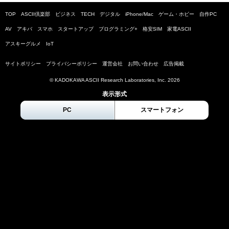
TOP
ASCII倶楽部
ビジネス
TECH
デジタル
iPhone/Mac
ゲーム・ホビー
自作PC
AV
アキバ
スマホ
スタートアップ
プログラミング+
格安SIM
家電ASCII
アスキーグルメ
IoT
サイトポリシー
プライバシーポリシー
運営会社
お問い合わせ
広告掲載
© KADOKAWA ASCII Research Laboratories, Inc.
2026
表示形式
PC
スマートフォン