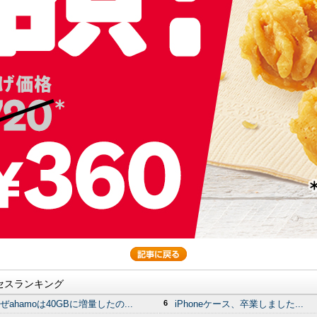
セスランキング
ぜahamoは40GBに増量したの...
6
iPhoneケース、卒業しました...