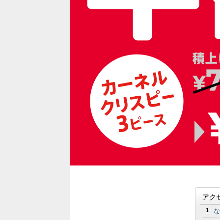
アク
1
な