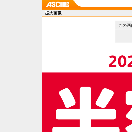
拡大画像
この画