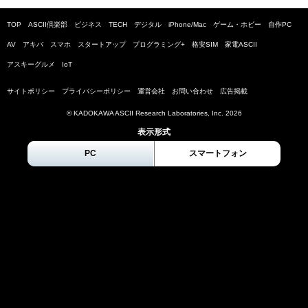
TOP
ASCII倶楽部
ビジネス
TECH
デジタル
iPhone/Mac
ゲーム・ホビー
自作PC
AV
アキバ
スマホ
スタートアップ
プログラミング+
格安SIM
家電ASCII
アスキーグルメ
IoT
サイトポリシー
プライバシーポリシー
運営会社
お問い合わせ
広告掲載
© KADOKAWA ASCII Research Laboratories, Inc.
2026
表示形式
PC
スマートフォン