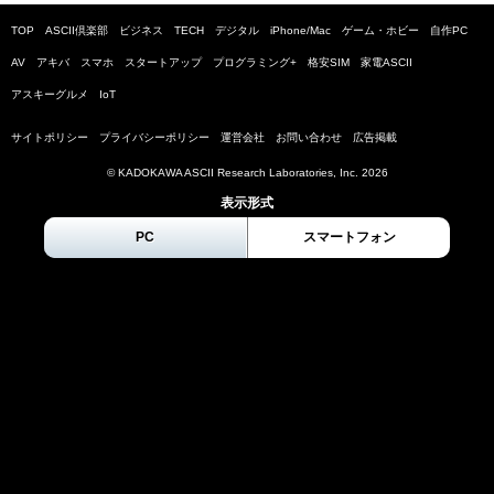
TOP
ASCII倶楽部
ビジネス
TECH
デジタル
iPhone/Mac
ゲーム・ホビー
自作PC
AV
アキバ
スマホ
スタートアップ
プログラミング+
格安SIM
家電ASCII
アスキーグルメ
IoT
サイトポリシー
プライバシーポリシー
運営会社
お問い合わせ
広告掲載
© KADOKAWA ASCII Research Laboratories, Inc.
2026
表示形式
PC
スマートフォン