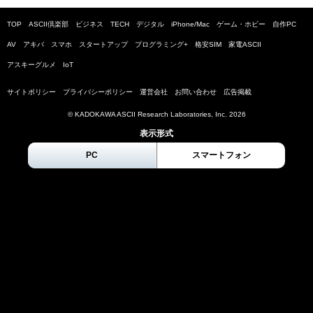
TOP
ASCII倶楽部
ビジネス
TECH
デジタル
iPhone/Mac
ゲーム・ホビー
自作PC
AV
アキバ
スマホ
スタートアップ
プログラミング+
格安SIM
家電ASCII
アスキーグルメ
IoT
サイトポリシー
プライバシーポリシー
運営会社
お問い合わせ
広告掲載
© KADOKAWA ASCII Research Laboratories, Inc.
2026
表示形式
PC
スマートフォン