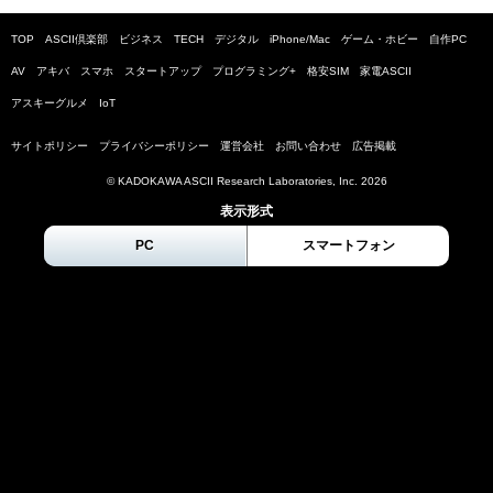
TOP
ASCII倶楽部
ビジネス
TECH
デジタル
iPhone/Mac
ゲーム・ホビー
自作PC
AV
アキバ
スマホ
スタートアップ
プログラミング+
格安SIM
家電ASCII
アスキーグルメ
IoT
サイトポリシー
プライバシーポリシー
運営会社
お問い合わせ
広告掲載
© KADOKAWA ASCII Research Laboratories, Inc.
2026
表示形式
PC
スマートフォン