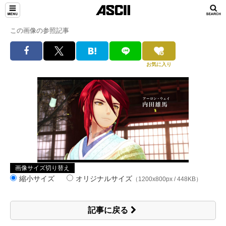
この画像の参照記事
お気に入り
画像サイズ切り替え
縮小サイズ
オリジナルサイズ
（1200x800px / 448KB）
記事に戻る