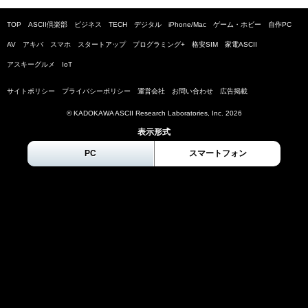
TOP
ASCII倶楽部
ビジネス
TECH
デジタル
iPhone/Mac
ゲーム・ホビー
自作PC
AV
アキバ
スマホ
スタートアップ
プログラミング+
格安SIM
家電ASCII
アスキーグルメ
IoT
サイトポリシー
プライバシーポリシー
運営会社
お問い合わせ
広告掲載
© KADOKAWA ASCII Research Laboratories, Inc.
2026
表示形式
PC
スマートフォン