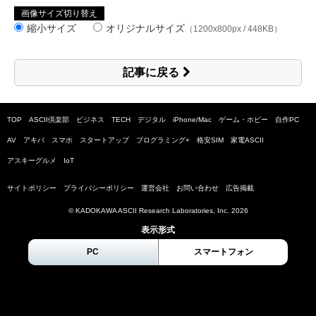
画像サイズ切り替え
縮小サイズ
オリジナルサイズ
（1200x800px / 448KB）
記事に戻る
TOP
ASCII倶楽部
ビジネス
TECH
デジタル
iPhone/Mac
ゲーム・ホビー
自作PC
AV
アキバ
スマホ
スタートアップ
プログラミング+
格安SIM
家電ASCII
アスキーグルメ
IoT
サイトポリシー
プライバシーポリシー
運営会社
お問い合わせ
広告掲載
© KADOKAWA ASCII Research Laboratories, Inc.
2026
表示形式
PC
スマートフォン