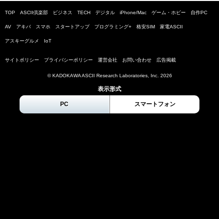
TOP
ASCII倶楽部
ビジネス
TECH
デジタル
iPhone/Mac
ゲーム・ホビー
自作PC
AV
アキバ
スマホ
スタートアップ
プログラミング+
格安SIM
家電ASCII
アスキーグルメ
IoT
サイトポリシー
プライバシーポリシー
運営会社
お問い合わせ
広告掲載
© KADOKAWA ASCII Research Laboratories, Inc.
2026
表示形式
PC
スマートフォン