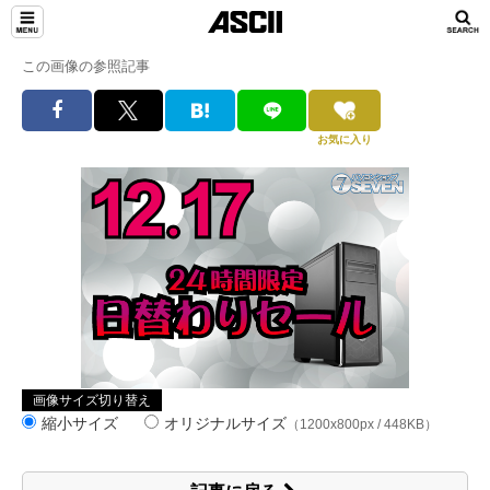
この画像の参照記事
お気に入り
画像サイズ切り替え
縮小サイズ
オリジナルサイズ
（1200x800px / 448KB）