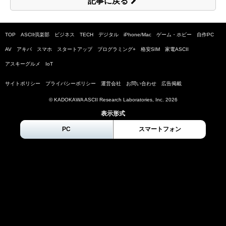
記事に戻る
TOP
ASCII倶楽部
ビジネス
TECH
デジタル
iPhone/Mac
ゲーム・ホビー
自作PC
AV
アキバ
スマホ
スタートアップ
プログラミング+
格安SIM
家電ASCII
アスキーグルメ
IoT
サイトポリシー
プライバシーポリシー
運営会社
お問い合わせ
広告掲載
© KADOKAWA ASCII Research Laboratories, Inc.
2026
表示形式
PC
スマートフォン