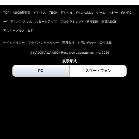
TOP
ASCII倶楽部
ビジネス
TECH
デジタル
iPhone/Mac
ゲーム・ホビー
自作PC
AV
アキバ
スマホ
スタートアップ
プログラミング+
格安SIM
家電ASCII
アスキーグルメ
IoT
サイトポリシー
プライバシーポリシー
運営会社
お問い合わせ
広告掲載
© KADOKAWA ASCII Research Laboratories, Inc.
2026
表示形式
PC
スマートフォン