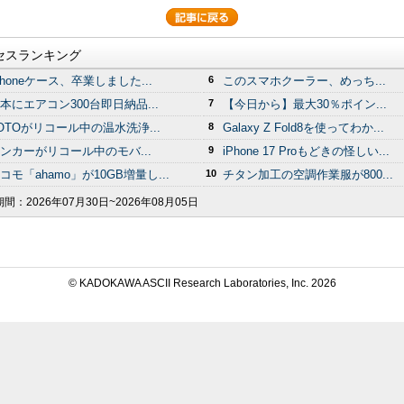
セスランキング
Phoneケース、卒業しました...
6
このスマホクーラー、めっち...
本にエアコン300台即日納品...
7
【今日から】最大30％ポイン...
OTOがリコール中の温水洗浄...
8
Galaxy Z Fold8を使ってわか...
ンカーがリコール中のモバ...
9
iPhone 17 Proもどきの怪しい...
コモ「ahamo」が10GB増量し...
10
チタン加工の空調作業服が800...
期間：
2026年07月30日~2026年08月05日
© KADOKAWA ASCII Research Laboratories, Inc.
2026