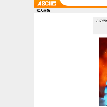
拡大画像
この画