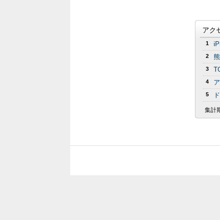
アク
1
i
2
熊
3
T
4
ア
5
ド
集計