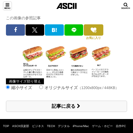
この画像の参照記事
お気に入り
画像サイズ切り替え
縮小サイズ
オリジナルサイズ
（1200x800px / 448KB）
記事に戻る
TOP
ASCII倶楽部
ビジネス
TECH
デジタル
iPhone/Mac
ゲーム・ホビー
自作PC