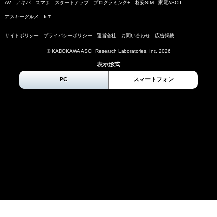
AV
アキバ
スマホ
スタートアップ
プログラミング+
格安SIM
家電ASCII
アスキーグルメ
IoT
サイトポリシー
プライバシーポリシー
運営会社
お問い合わせ
広告掲載
© KADOKAWA ASCII Research Laboratories, Inc.
2026
表示形式
PC
スマートフォン