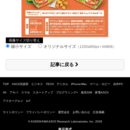
画像サイズ切り替え
縮小サイズ
オリジナルサイズ
（1200x800px / 448KB）
記事に戻る
TOP
ASCII倶楽部
ビジネス
TECH
デジタル
iPhone/Mac
ゲーム・ホビー
自作PC
AV
アキバ
スマホ
スタートアップ
プログラミング+
格安SIM
家電ASCII
アスキーグルメ
IoT
サイトポリシー
プライバシーポリシー
運営会社
お問い合わせ
広告掲載
© KADOKAWA ASCII Research Laboratories, Inc.
2026
表示形式