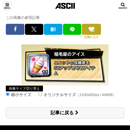
この画像の参照記事
お気に入り
画像サイズ切り替え
縮小サイズ
オリジナルサイズ
（1200x800px / 448KB）
記事に戻る