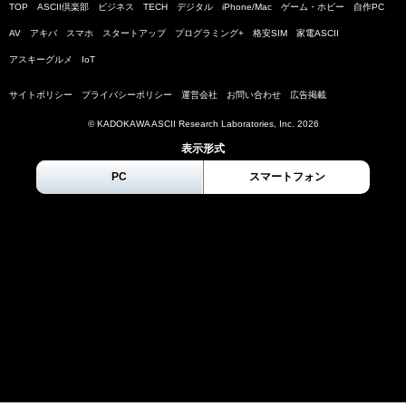
TOP
ASCII倶楽部
ビジネス
TECH
デジタル
iPhone/Mac
ゲーム・ホビー
自作PC
AV
アキバ
スマホ
スタートアップ
プログラミング+
格安SIM
家電ASCII
アスキーグルメ
IoT
サイトポリシー
プライバシーポリシー
運営会社
お問い合わせ
広告掲載
© KADOKAWA ASCII Research Laboratories, Inc.
2026
表示形式
PC
スマートフォン