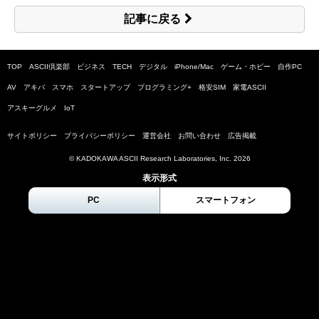
記事に戻る
TOP
ASCII倶楽部
ビジネス
TECH
デジタル
iPhone/Mac
ゲーム・ホビー
自作PC
AV
アキバ
スマホ
スタートアップ
プログラミング+
格安SIM
家電ASCII
アスキーグルメ
IoT
サイトポリシー
プライバシーポリシー
運営会社
お問い合わせ
広告掲載
© KADOKAWA ASCII Research Laboratories, Inc.
2026
表示形式
PC
スマートフォン