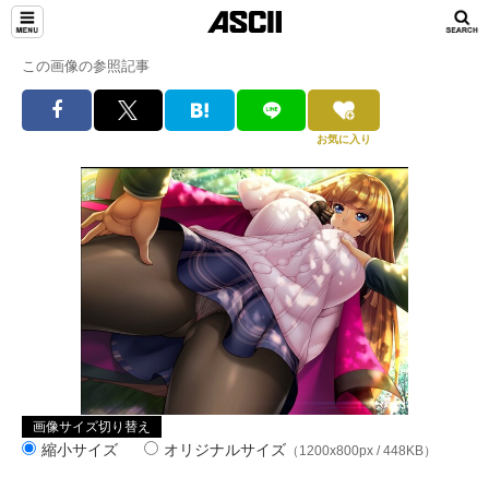
この画像の参照記事
お気に入り
画像サイズ切り替え
縮小サイズ
オリジナルサイズ
（1200x800px / 448KB）