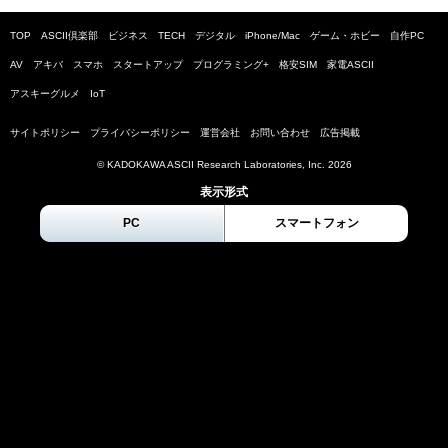
TOP
ASCII倶楽部
ビジネス
TECH
デジタル
iPhone/Mac
ゲーム・ホビー
自作PC
AV
アキバ
スマホ
スタートアップ
プログラミング+
格安SIM
家電ASCII
アスキーグルメ
IoT
サイトポリシー
プライバシーポリシー
運営会社
お問い合わせ
広告掲載
© KADOKAWA ASCII Research Laboratories, Inc.
2026
表示形式
PC
スマートフォン