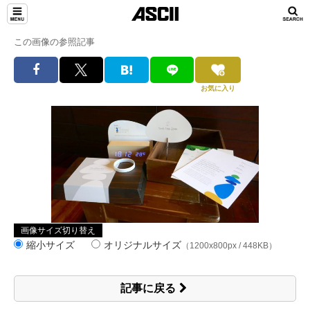
この画像の参照記事
お気に入り
画像サイズ切り替え
縮小サイズ
オリジナルサイズ
（1200x800px / 448KB）
記事に戻る