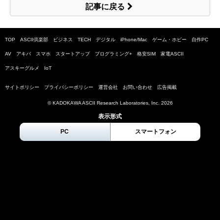
記事に戻る
TOP
ASCII倶楽部
ビジネス
TECH
デジタル
iPhone/Mac
ゲーム・ホビー
自作PC
AV
アキバ
スマホ
スタートアップ
プログラミング+
格安SIM
家電ASCII
アスキーグルメ
IoT
サイトポリシー
プライバシーポリシー
運営会社
お問い合わせ
広告掲載
© KADOKAWA ASCII Research Laboratories, Inc.
2026
表示形式
PC
スマートフォン