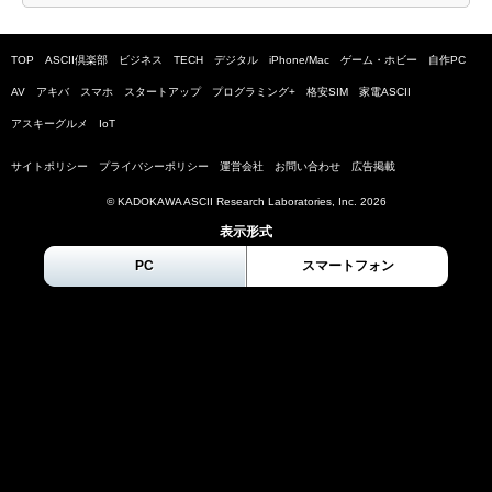
TOP
ASCII倶楽部
ビジネス
TECH
デジタル
iPhone/Mac
ゲーム・ホビー
自作PC
AV
アキバ
スマホ
スタートアップ
プログラミング+
格安SIM
家電ASCII
アスキーグルメ
IoT
サイトポリシー
プライバシーポリシー
運営会社
お問い合わせ
広告掲載
© KADOKAWA ASCII Research Laboratories, Inc.
2026
表示形式
PC
スマートフォン