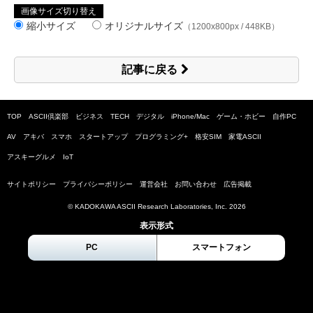
画像サイズ切り替え
縮小サイズ
オリジナルサイズ
（1200x800px / 448KB）
記事に戻る
TOP
ASCII倶楽部
ビジネス
TECH
デジタル
iPhone/Mac
ゲーム・ホビー
自作PC
AV
アキバ
スマホ
スタートアップ
プログラミング+
格安SIM
家電ASCII
アスキーグルメ
IoT
サイトポリシー
プライバシーポリシー
運営会社
お問い合わせ
広告掲載
© KADOKAWA ASCII Research Laboratories, Inc.
2026
表示形式
PC
スマートフォン