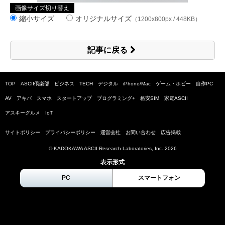
画像サイズ切り替え
縮小サイズ
オリジナルサイズ
（1200x800px / 448KB）
記事に戻る
TOP
ASCII倶楽部
ビジネス
TECH
デジタル
iPhone/Mac
ゲーム・ホビー
自作PC
AV
アキバ
スマホ
スタートアップ
プログラミング+
格安SIM
家電ASCII
アスキーグルメ
IoT
サイトポリシー
プライバシーポリシー
運営会社
お問い合わせ
広告掲載
© KADOKAWA ASCII Research Laboratories, Inc.
2026
表示形式
PC
スマートフォン