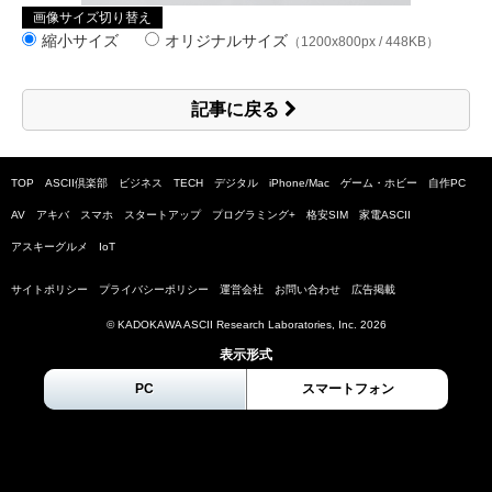
画像サイズ切り替え
縮小サイズ
オリジナルサイズ
（1200x800px / 448KB）
記事に戻る
TOP
ASCII倶楽部
ビジネス
TECH
デジタル
iPhone/Mac
ゲーム・ホビー
自作PC
AV
アキバ
スマホ
スタートアップ
プログラミング+
格安SIM
家電ASCII
アスキーグルメ
IoT
サイトポリシー
プライバシーポリシー
運営会社
お問い合わせ
広告掲載
© KADOKAWA ASCII Research Laboratories, Inc.
2026
表示形式
PC
スマートフォン